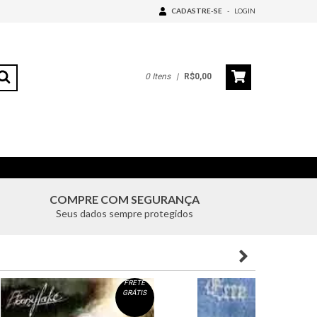
CADASTRE-SE
-
LOGIN
0
Itens
|
R$0,00
COMPRE COM SEGURANÇA
Seus dados sempre protegidos
FRETE
F
GRÁTIS
G