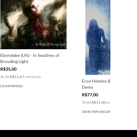
Ebonylake (UK) - In Swathes of
Brooding Light
R$35,00
3
x de
R$11,67
sem juros
Ecce Hommo (BRA) - Rehears
CD IMPORTADO
Demo
R$77,00
7
x de
R$11,00
sem juros
DEMO TAPE NACIONAL