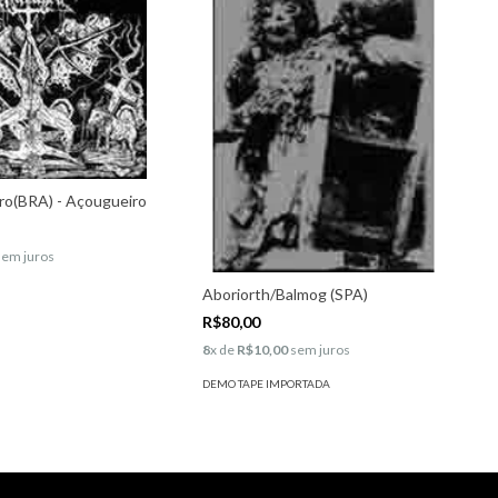
o(BRA) - Açougueiro
em juros
Aboriorth/Balmog (SPA)
R$80,00
8
x de
R$10,00
sem juros
DEMO TAPE IMPORTADA