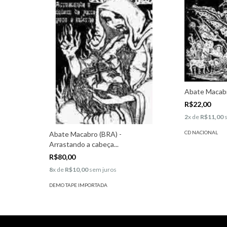
Abate Macabr
R$22,00
2
x de
R$11,00
s
CD NACIONAL
Abate Macabro (BRA) -
Arrastando a cabeça...
R$80,00
8
x de
R$10,00
sem juros
DEMO TAPE IMPORTADA