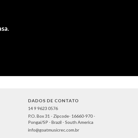
asa.
DADOS DE CONTATO
14 9 9623 0576
P.O. Box 31 - Zipcode- 16660-970 -
Pongaí/SP - Brazil - South America
info@goatmusicrec.com.br