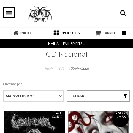
0
INÍCIO
PRODUTOS
CARRINHO
HAIL ALL EVIL SPIRITS...
CD Nacional
Início
-
CD
-
CD Nacional
Ordenar por
FILTRAR
FRETE
FRETE
GRÁTIS
GRÁTIS