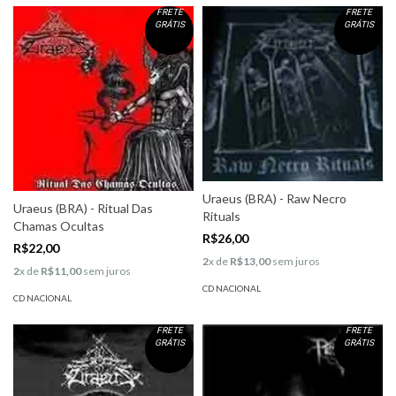
FRETE
FRETE
GRÁTIS
GRÁTIS
Uraeus (BRA) - Raw Necro
Uraeus (BRA) - Ritual Das
Rituals
Chamas Ocultas
R$26,00
R$22,00
2
x de
R$13,00
sem juros
2
x de
R$11,00
sem juros
CD NACIONAL
CD NACIONAL
FRETE
FRETE
GRÁTIS
GRÁTIS