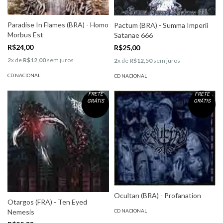
Paradise In Flames (BRA) - Homo
Pactum (BRA) - Summa Imperii
Morbus Est
Satanae 666
R$24,00
R$25,00
2
x de
R$12,00
sem juros
2
x de
R$12,50
sem juros
CD NACIONAL
CD NACIONAL
FRETE
FRETE
GRÁTIS
GRÁTIS
Ocultan (BRA) - Profanation
Otargos (FRA) - Ten Eyed
CD NACIONAL
Nemesis