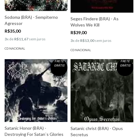
Sodoma (BRA) - Sempiterno
Seges Findere (BRA) - As
Agressor
Wolves We Kill
R$35,00
R$39,00
3
x de
R$11,67
sem juros
3
x de
R$13,00
sem juros
CD NACIONAL
CD NACIONAL
FRETE
FRETE
GRÁTIS
GRÁTIS
Satanic Honor (BRA) -
Satanic christ (BRA) - Opus
Destroying For Satan`s Glories
Secretus