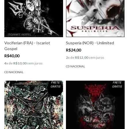
Vociferian (FRA) - Iscariot
Susperia (NOR) - Unlimited
Gospel
R$24,00
R$40,00
2
x de
R$12,00
sem juros
4
x de
R$10,00
sem juros
CD NACIONAL
CD NACIONAL
FRETE
FRETE
GRÁTIS
GRÁTIS