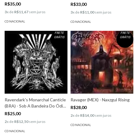
R$35,00
R$33,00
3
x de
R$11,67
sem juros
3
x de
R$11,00
sem juros
CD NACIONAL
CD NACIONAL
FRETE
FRETE
GRÁTIS
GRÁTIS
Ravendark's Monarchal Canticle
Ravager (MEX) - Naxzgul Rising
(BRA) - Sob A Bandeira Do Ódio
R$28,00
E Da Arrogância
R$25,00
2
x de
R$14,00
sem juros
2
x de
R$12,50
sem juros
CD NACIONAL
CD NACIONAL