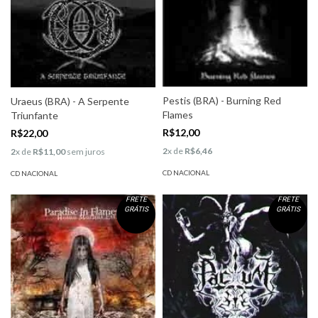
Pestis (BRA) - Burning Red
Uraeus (BRA) - A Serpente
Flames
Triunfante
R$12,00
R$22,00
2
x de
R$6,46
2
x de
R$11,00
sem juros
CD NACIONAL
CD NACIONAL
FRETE
FRETE
GRÁTIS
GRÁTIS