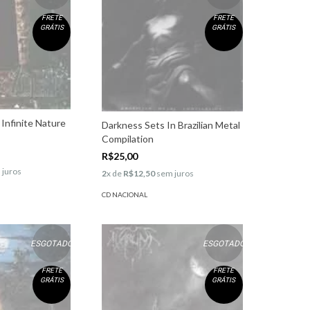
FRETE
FRETE
GRÁTIS
GRÁTIS
 Infinite Nature
Darkness Sets In Brazilian Metal
Compilation
R$25,00
 juros
2
x de
R$12,50
sem juros
CD NACIONAL
ESGOTADO
ESGOTADO
FRETE
FRETE
GRÁTIS
GRÁTIS