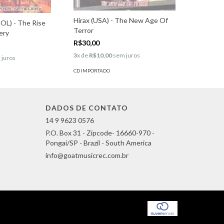
Hirax (USA) - The New Age Of
OL) - The Rise
Terror
lery
R$30,00
3
x de
R$10,00
sem juros
 juros
CD IMPORTADO
DADOS DE CONTATO
14 9 9623 0576
P.O. Box 31 - Zipcode- 16660-970 -
Pongaí/SP - Brazil - South America
info@goatmusicrec.com.br