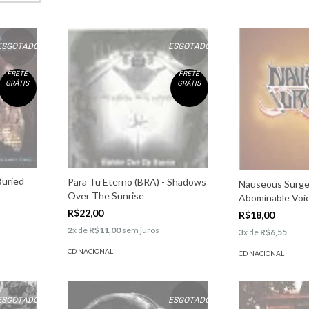
ESGOTADO
ESGOTADO
FRETE
FRETE
GRÁTIS
GRÁTIS
Buried
Para Tu Eterno (BRA) - Shadows
Nauseous Surger
Over The Sunrise
Abominable Voi
R$22,00
R$18,00
2
x de
R$11,00
sem juros
3
x de
R$6,55
CD NACIONAL
CD NACIONAL
ESGOTADO
ESGOTADO