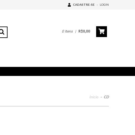
CADASTRE-SE
-
LOGIN
0
Itens
|
R$0,00
Início
-
CD