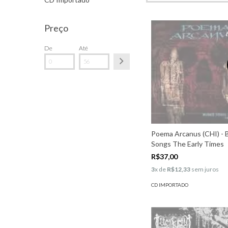
Preço
De
Até
Poema Arcanus (CHI) - 
Songs The Early Times
R$37,00
3
x de
R$12,33
sem juros
CD IMPORTADO