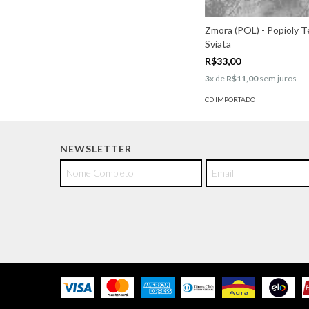
Zmora (POL) - Popioly 
Sviata
R$33,00
3
x de
R$11,00
sem juros
CD IMPORTADO
NEWSLETTER