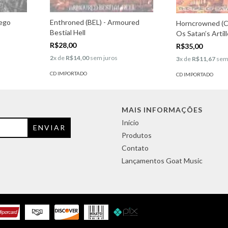
Tego
Enthroned (BEL) - Armoured
Horncrowned (C
Bestial Hell
Os Satan’s Artil
R$28,00
R$35,00
2
x de
R$14,00
sem juros
3
x de
R$11,67
sem
CD IMPORTADO
CD IMPORTADO
MAIS INFORMAÇÕES
Início
Produtos
Contato
Lançamentos Goat Music