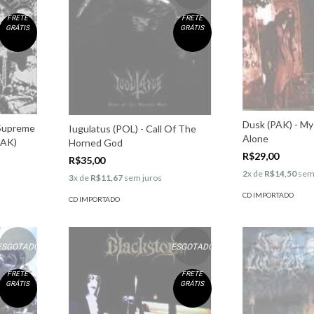
FRETE
FRETE
GRÁTIS
GRÁTIS
Dusk (PAK) - My
 Supreme
Iugulatus (POL) - Call Of The
Alone
PAK)
Horned God
R$29,00
R$35,00
2
x de
R$14,50
sem
3
x de
R$11,67
sem juros
CD IMPORTADO
CD IMPORTADO
ESGOTADO
ESGOTADO
FRETE
FRETE
GRÁTIS
GRÁTIS