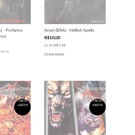
) - Profanos
Arum (BRA) - Hellish Spells
nos
R$10,00
2
x de
R$5,38
 juros
CD NACIONAL
ESGOTADO
ESGOTADO
FRETE
FRETE
GRÁTIS
GRÁTIS