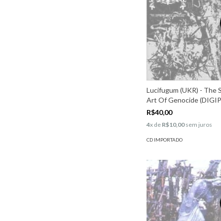
Lucifugum (UKR) - The
Art Of Genocide (DIGI
R$40,00
4
x de
R$10,00
sem juros
CD IMPORTADO