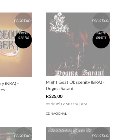
ESGOTADO
ESGOTADO
FRETE
FRETE
GRÁTIS
GRÁTIS
Might Goat Obscenity (BRA) -
y (BRA) -
Dogma Satani
ces
R$25,00
2
x de
R$12,50
sem juros
CD NACIONAL
ESGOTADO
ESGOTADO