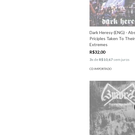
Dark Heresy (ENG) - Ab
Priciples Taken To Their
Extremes
R$32,00
3
x de
R$10,67
sem juros
CD IMPORTADO