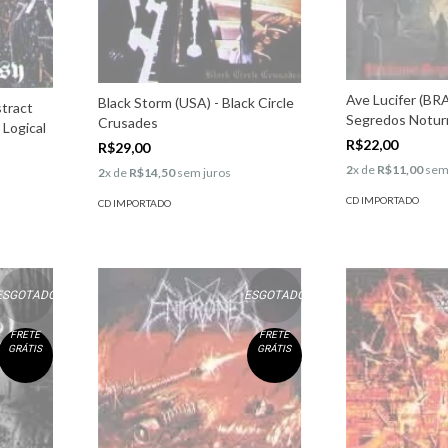
Ave Lucifer (BRA
Black Storm (USA) - Black Circle
stract
Segredos Notur
Crusades
 Logical
R$22,00
R$29,00
2
x de
R$11,00
sem
2
x de
R$14,50
sem juros
CD IMPORTADO
CD IMPORTADO
ESGOTADO
ESGOTADO
FRETE
FRETE
GRÁTIS
GRÁTIS