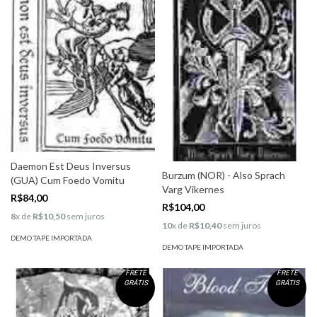
Daemon Est Deus Inversus
Burzum (NOR) - Also Sprach
(GUA) Cum Foedo Vomitu
Varg Vikernes
R$84,00
R$104,00
8
x de
R$10,50
sem juros
10
x de
R$10,40
sem juros
DEMO TAPE IMPORTADA
DEMO TAPE IMPORTADA
FRETE
FRETE
GRÁTIS
GRÁTIS