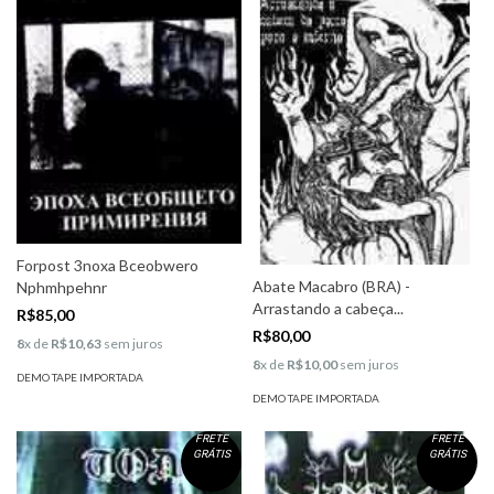
Forpost 3noxa Bceobwero
Abate Macabro (BRA) -
Nphmhpehnr
Arrastando a cabeça...
R$85,00
R$80,00
8
x de
R$10,63
sem juros
8
x de
R$10,00
sem juros
DEMO TAPE IMPORTADA
DEMO TAPE IMPORTADA
FRETE
FRETE
GRÁTIS
GRÁTIS