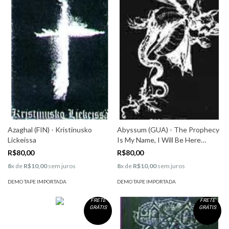
Azaghal (FIN) - Kristinusko
Abyssum (GUA) - The Prophecy
Lickeissa
Is My Name, I Will Be Here
Eternally
R$80,00
R$80,00
8
x de
R$10,00
sem juros
8
x de
R$10,00
sem juros
DEMO TAPE IMPORTADA
DEMO TAPE IMPORTADA
FRETE
FRETE
GRÁTIS
GRÁTIS