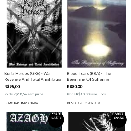
Burial Hordes (GRE) - War
Blood Tears (BRA) - The
Revenge And Total Annihilation
Beginning Of Suffering
R$95,00
R$80,00
9
x de
R$10,56
sem juros
8
x de
R$10,00
sem juros
DEMO TAPE IMPORTADA
DEMO TAPE IMPORTADA
FRETE
FRETE
GRÁTIS
GRÁTIS