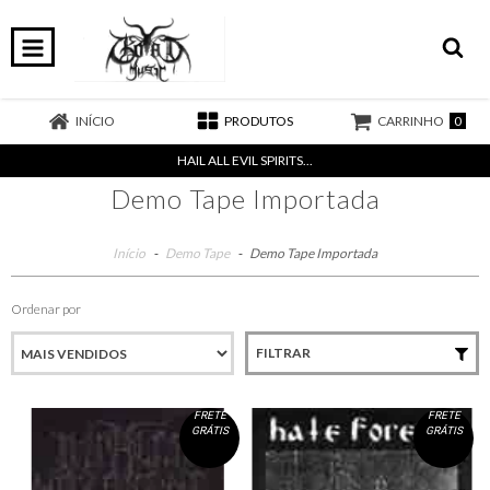
0
INÍCIO
PRODUTOS
CARRINHO
HAIL ALL EVIL SPIRITS...
Demo Tape Importada
Início
-
Demo Tape
-
Demo Tape Importada
Ordenar por
FILTRAR
FRETE
FRETE
GRÁTIS
GRÁTIS