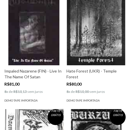
Impaled Nazarene (FIN) - Live In
Hate Forest (UKR) - Temple
The Name Of Satan
Forest
R$81,00
R$80,00
8
x de
R$10,13
sem juros
8
x de
R$10,00
sem juros
DEMO TAPE IMPORTADA
DEMO TAPE IMPORTADA
FRETE
FRETE
GRÁTIS
GRÁTIS