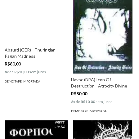
Absurd (GER) - Thuringian
Pagan Madness
R$80,00
8
x de
R$10,00
sem juros
Havoc (BRA) Icon Of
DEMO TAPE IMPORTADA
Destruction - Atrocity Divine
R$80,00
8
x de
R$10,00
sem juros
DEMO TAPE IMPORTADA
FRETE
GRÁTIS