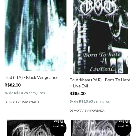
Tod (ITA) - Black Vengeance
To Arkham (PAR) - Born To Hate
R$82,00
+ Live Evil
8
x de
R$10,25
sem juros
R$85,00
8
x de
R$10,63
sem juros
DEMO TAPE IMPORTADA
DEMO TAPE IMPORTADA
FRETE
FRETE
GRÁTIS
GRÁTIS