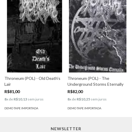
Throneum (POL) - Old Death’s
Throneum (POL) - The
Lair
Underground Storms Eternally
R$81,00
R$82,00
8
x de
R$10,13
sem juros
8
x de
R$10,25
sem juros
DEMO TAPE IMPORTADA
DEMO TAPE IMPORTADA
NEWSLETTER