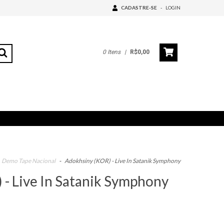
CADASTRE-SE
-
LOGIN
0
Itens
|
R$0,00
Demo Tape Nacional
-
Adokhsiny (KOR) - Live In Satanik Symphony
- Live In Satanik Symphony