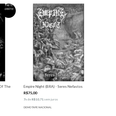
FRETE
GRÁTIS
Of The
Empire Night (BRA) - Seres Nefastos
Enshadow
R$75,00
R$77,00
7
x de
R$10,71
sem juros
7
x de
R$1
DEMO TAPE NACIONAL
DEMO TAPE