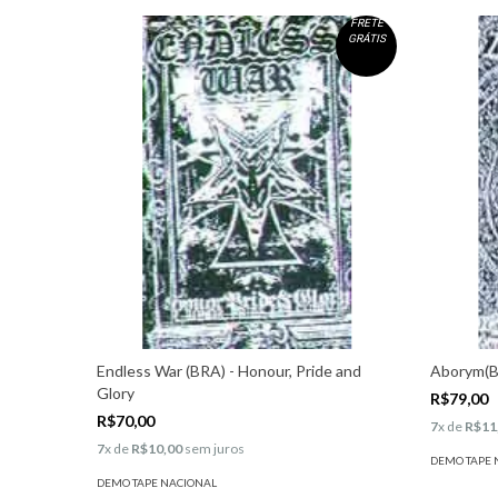
FRETE
GRÁTIS
Endless War (BRA) - Honour, Pride and
Aborym(BR
Glory
R$79,00
R$70,00
7
x de
R$11
7
x de
R$10,00
sem juros
DEMO TAPE 
DEMO TAPE NACIONAL