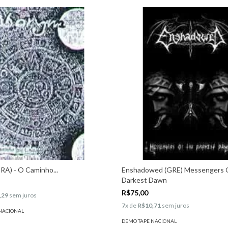
A) - O Caminho...
Enshadowed (GRE) Messengers 
Darkest Dawn
R$75,00
,29
sem juros
7
x de
R$10,71
sem juros
NACIONAL
DEMO TAPE NACIONAL