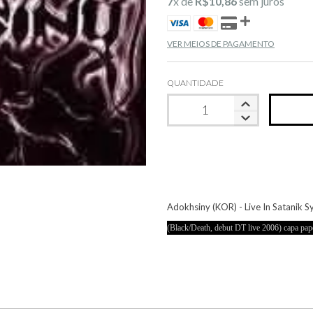
7
x de
R$10,86
sem juros
VER MEIOS DE PAGAMENTO
QUANTIDADE
Adokhsiny (KOR) - Live In Satanik
(Black/Death, debut DT live 2006) capa pap