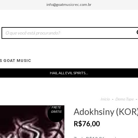
info@goatmusicrec.com.br
 GOAT MUSIC
HAIL ALL EVIL SPIRITS...
Início
-
Demo Tape
-
FRETE
Adokhsiny (KOR) 
GRÁTIS
R$76,00