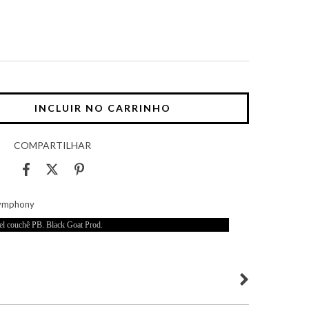
COMPARTILHAR
 Symphony
el couchê PB. Black Goat Prod.