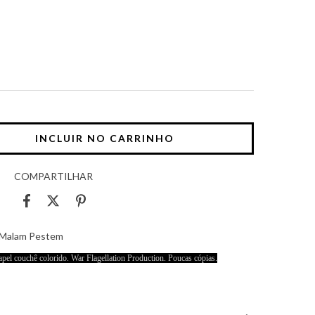
COMPARTILHAR
n Malam Pestem
pel couchê colorido. War Flagellation Production. Poucas cópias.