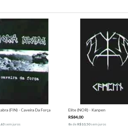
abra (FIN) - Caveira Da Força
Elite (NOR) - Kanpen
R$84,00
,63
sem juros
8
x de
R$10,50
sem juros