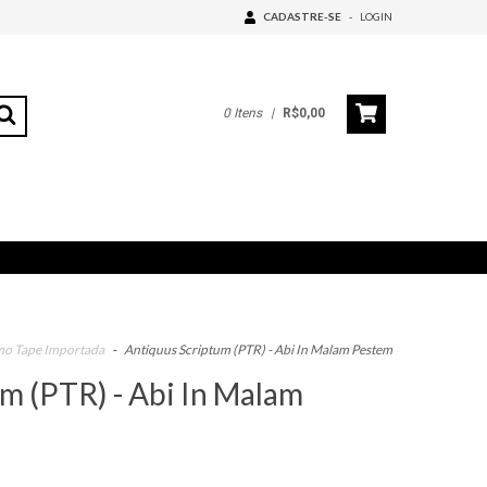
CADASTRE-SE
-
LOGIN
0
Itens
|
R$0,00
o Tape Importada
-
Antiquus Scriptum (PTR) - Abi In Malam Pestem
m (PTR) - Abi In Malam