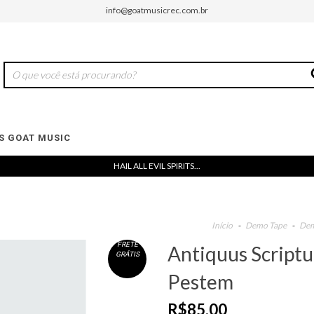
info@goatmusicrec.com.br
 GOAT MUSIC
HAIL ALL EVIL SPIRITS...
Início
-
Demo Tape
-
Dem
FRETE
Antiquus Scriptu
GRÁTIS
Pestem
R$85,00