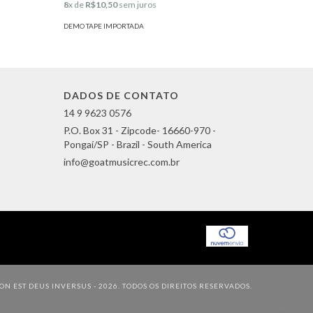
8
x de
R$10,50
sem juros
DEMO TAPE
DEMO TAPE IMPORTADA
DADOS DE CONTATO
14 9 9623 0576
P.O. Box 31 - Zipcode- 16660-970 -
Pongaí/SP - Brazil - South America
info@goatmusicrec.com.br
N EST DEUS INVERSUS - 2026. TODOS OS DIREITOS RESERVADOS.