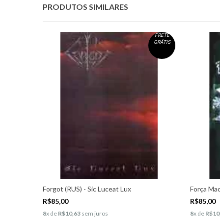
PRODUTOS SIMILARES
FRETE
GRÁTIS
Forgot (RUS) - Sic Luceat Lux
Força Mac
R$85,00
R$85,00
8
x de
R$10,63
sem juros
8
x de
R$10