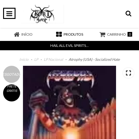
0
INÍCIO
PRODUTOS
CARRINHO
HAIL ALL EVIL SPIRITS...
Início
-
LP
-
LP Nacional
-
Atrophy (USA) - Socialized Hate
ESGOTADO
FRETE
GRÁTIS