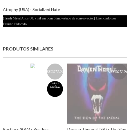
Atrophy (USA) - Socialized Hate
(Trash Metal Anos 80. vinil em bom ótimo estado de conservação.) Lisenciado por
Estúdio Eldorado.
PRODUTOS SIMILARES
ESGOTADO
ESGOTADO
FRETE
GRÁTIS
Restless (BRA) - Restless
Damien Thorne (USA) - The Sign