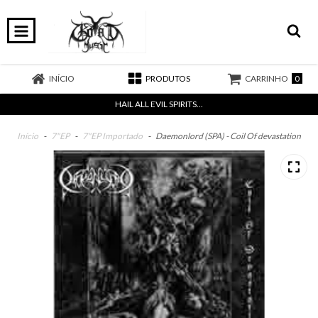
0
INÍCIO
PRODUTOS
CARRINHO
HAIL ALL EVIL SPIRITS...
Início
-
7"EP
-
7"EP Importado
-
Daemonlord (SPA) - Coil Of devastation