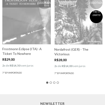
ESGOTADO
ESGOTADO
FRETE
GRÁTIS
Frostmonn Eclipse (ITA) -A
Nordafrost (GER) - The
Ticket To Nowhere
Victorious
R$29,00
R$28,00
2
x de
R$14,50
sem juros
2
x de
R$14,00
sem juros
7"EP IMPORTADO
7"EP IMPORTADO
NEWSLETTER