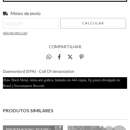
Meios de envio
Entregas para o CEP:
ALTERAR CEP
CALCULAR
NÃO SEI MEU CEP
COMPARTILHAR
Daemonlord (SPA) - Coil Of devastation
(Raw Black Metal, ótima arte gráfica, limitado em 444 cópias, Ep pouco divulgado no
Brasil.) Necromancer Records.
PRODUTOS SIMILARES