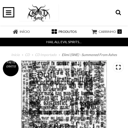
0
INÍCIO
PRODUTOS
CARRINHO
HAIL ALL EVIL SPIRITS...
Início
-
CD
-
CD Importado
-
Elimi (SWE) - Summoned From Ashes
FRETE
GRÁTIS