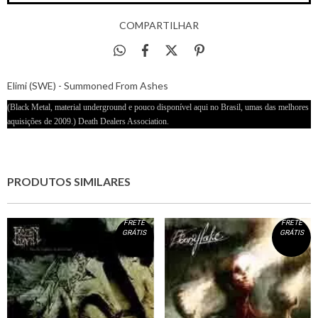
COMPARTILHAR
Elimi (SWE) - Summoned From Ashes
(Black Metal, material underground e pouco disponível aqui no Brasil, umas das melhores
aquisições de 2009.) Death Dealers Association.
PRODUTOS SIMILARES
FRETE
FRETE
GRÁTIS
GRÁTIS