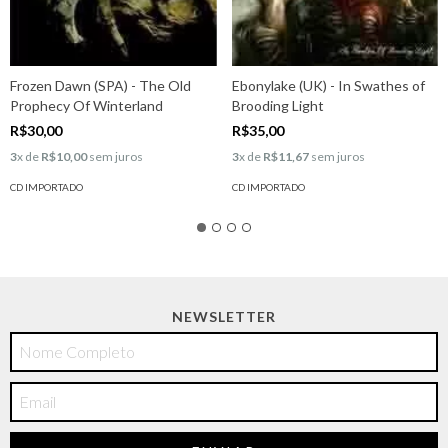
Frozen Dawn (SPA) - The Old
Ebonylake (UK) - In Swathes of
Prophecy Of Winterland
Brooding Light
R$30,00
R$35,00
3
x de
R$10,00
sem juros
3
x de
R$11,67
sem juros
CD IMPORTADO
CD IMPORTADO
NEWSLETTER