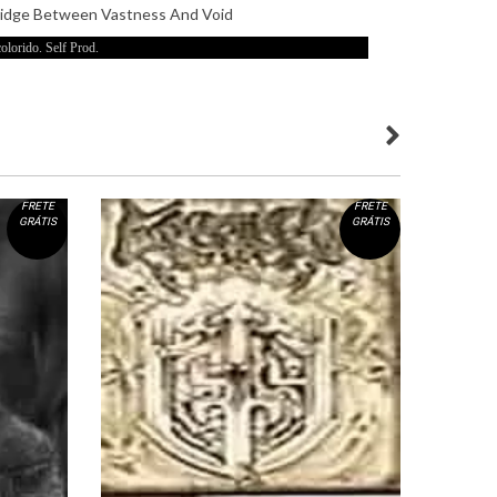
Bridge Between Vastness And Void
olorido. Self Prod.
FRETE
FRETE
GRÁTIS
GRÁTIS