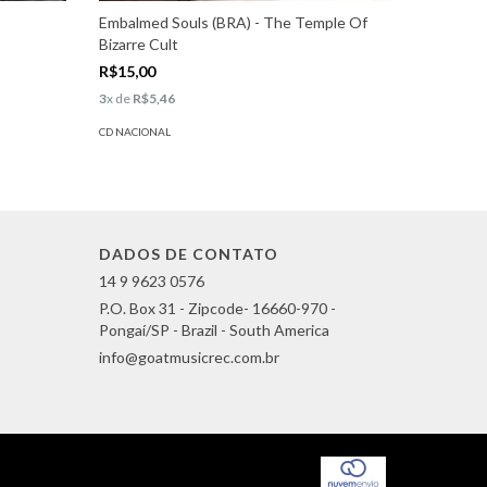
Embalmed Souls (BRA) - The Temple Of
Forest M
Bizarre Cult
R$14,00
R$15,00
3
x de
R$5,
3
x de
R$5,46
CD NACION
CD NACIONAL
DADOS DE CONTATO
14 9 9623 0576
P.O. Box 31 - Zipcode- 16660-970 -
Pongaí/SP - Brazil - South America
info@goatmusicrec.com.br