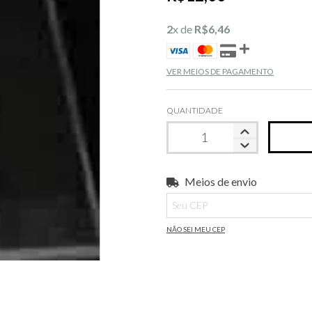
2
x de
R$6,46
VER MEIOS DE PAGAMENTO
QUANTIDADE
Meios de envio
Entregas para o CEP:
NÃO SEI MEU CEP