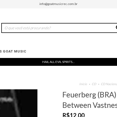
info@goatmusicrec.com.br
 GOAT MUSIC
HAIL ALL EVIL SPIRITS...
Início
-
CD
-
CD Naciona
Feuerberg (BRA) 
Between Vastnes
R$12,00