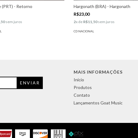
 (PRT) - Retorno
Hargonath (BRA) - Hargonath
R$23,00
,50
sem juros
2
x de
R$11,50
sem juros
L
CD NACIONAL
MAIS INFORMAÇÕES
Início
Produtos
Contato
Lançamentos Goat Music