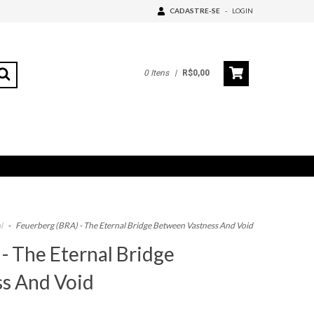
CADASTRE-SE
-
LOGIN
0
Itens
|
R$0,00
l
-
Feuerberg (BRA) - The Eternal Bridge Between Vastness And Void
- The Eternal Bridge
s And Void