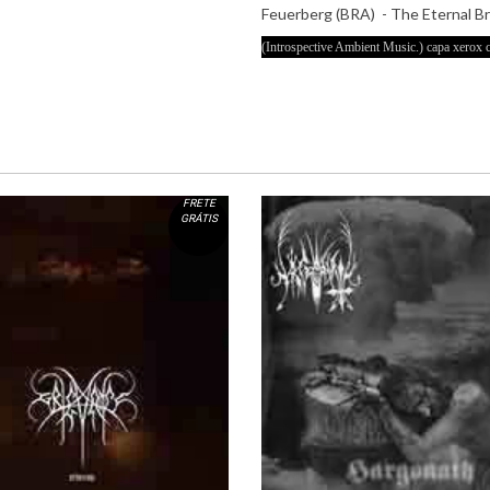
Feuerberg (BRA) - The Eternal 
(Introspective Ambient Music.) capa xerox c
FRETE
GRÁTIS