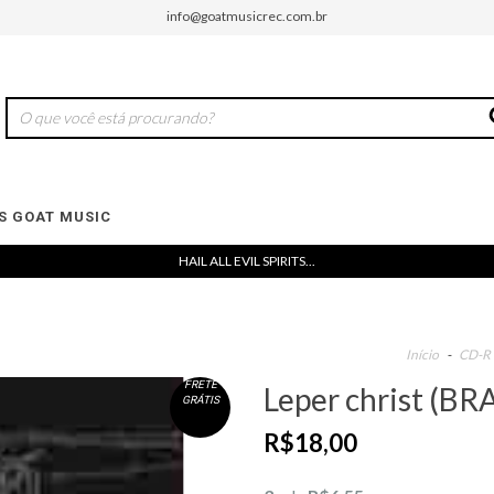
info@goatmusicrec.com.br
 GOAT MUSIC
HAIL ALL EVIL SPIRITS...
Início
-
CD-R
FRETE
Leper christ (BR
GRÁTIS
R$18,00