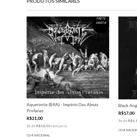
PRODUTOS SIMILARES
FRETE
GRÁTIS
Aqueronte (BRA) - Império Das Almas
Black Ang
Profanas
R$17,00
R$21,00
3
x de
R$6,
2
x de
R$10,50
sem juros
CD-R NACIO
CD-R NACIONAL