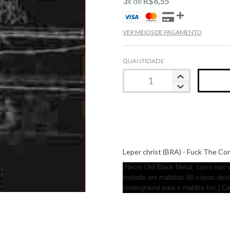
3
x de
R$6,55
VER MEIOS DE PAGAMENTO
QUANTIDADE
Leper christ (BRA) - Fuck The C
(Necro Old Black Metal, como nos 
limitado em malditas 66 cópias de
Underground para o maldito fim.) C