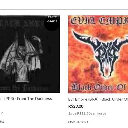
FRETE
GRÁTIS
el (PER) - From The Darkness
Evil Empire (BRA) - Black Order Of
R$23,00
19
2
x de
R$11,50
sem juros
NAL
CD-R NACIONAL