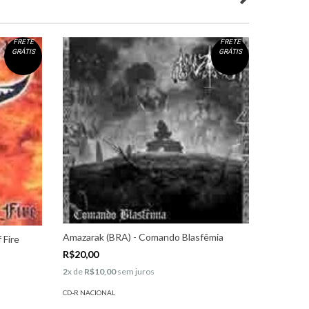
FRETE
FRETE
GRÁTIS
GRÁTIS
Amazarak (BRA) - Comando Blasfêmia
Berzabum
 Fire
R$20,00
R$18,00
2
x de
R$10,00
sem juros
3
x de
R$6,
CD-R NACIONAL
CD-R NACI