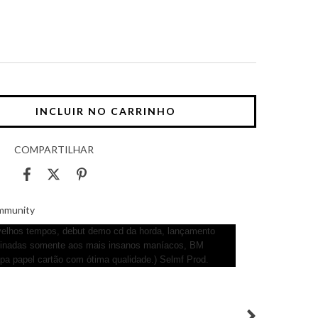
COMPARTILHAR
ommunity
velhos tempos, debut demo cd da horda, lançamento
stinadas somente aos mais insanos maníacos, BM
apa papel cartão com ótima qualidade.) Selmf Prod.