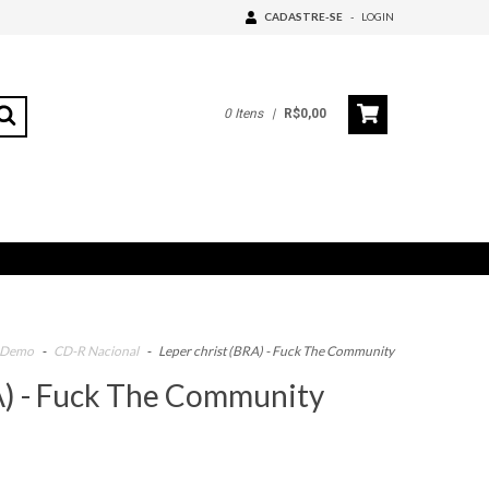
CADASTRE-SE
-
LOGIN
0
Itens
|
R$0,00
 Demo
-
CD-R Nacional
-
Leper christ (BRA) - Fuck The Community
A) - Fuck The Community