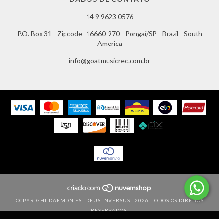
14 9 9623 0576
P.O. Box 31 - Zipcode- 16660-970 - Pongaí/SP - Brazil - South
America
info@goatmusicrec.com.br
COPYRIGHT DAEMON EST DEUS INVERSUS - 2026. TODOS OS DIREITOS
RESERVADOS.