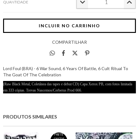
QUANTIDADE
COMPARTILHAR
Lord Foul (BRA) - 6 War Sound, 6 Years Of Battle, 6 Cult Ritual To
The Goat Of The Celebration
(Raw Black Metal, Coletânea das tapes e debut CD) Capa Xerox PB, com fotos limitada
em 333 cópias. Trevas Nascemos/Cerberus Prod 666.
PRODUTOS SIMILARES
FRETE
GRÁTIS