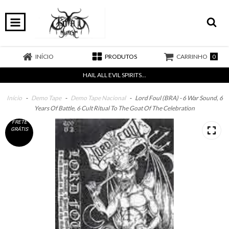
0
INÍCIO
PRODUTOS
CARRINHO
HAIL ALL EVIL SPIRITS...
Início
-
Demo Tape
-
Demo Tape Nacional
-
Lord Foul (BRA) - 6 War Sound, 6
Years Of Battle, 6 Cult Ritual To The Goat Of The Celebration
FRETE
GRÁTIS