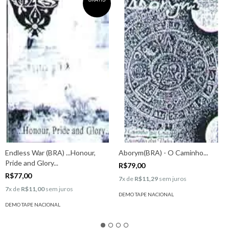
Endless War (BRA) ...Honour,
Aborym(BRA) - O Caminho...
Pride and Glory...
R$79,00
R$77,00
7
x de
R$11,29
sem juros
7
x de
R$11,00
sem juros
DEMO TAPE NACIONAL
DEMO TAPE NACIONAL