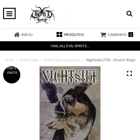
0
INÍCIO
PRODUTOS
CARRINHO
HAIL ALL EVIL SPIRITS...
Início
-
Demo Tape
-
Demo Tape Importada
-
Nightside (ITA) - Oneiric Reign
FRETE
GRÁTIS