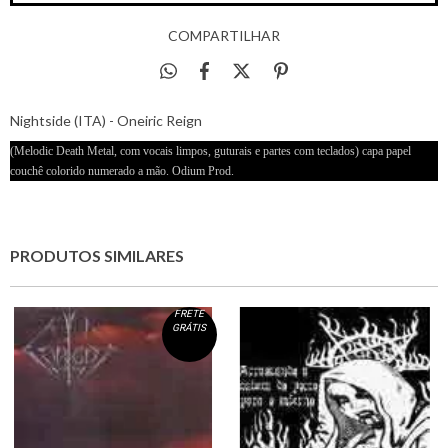
COMPARTILHAR
Nightside (ITA) - Oneiric Reign
(Melodic Death Metal, com vocais limpos, guturais e partes com teclados) capa papel
couchê colorido numerado a mão. Odium Prod.
PRODUTOS SIMILARES
FRETE
GRÁTIS