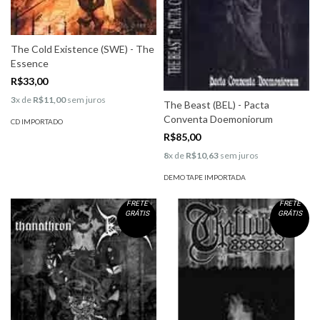
The Cold Existence (SWE) - The
Essence
R$33,00
3
x de
R$11,00
sem juros
The Beast (BEL) - Pacta
Conventa Doemoniorum
CD IMPORTADO
R$85,00
8
x de
R$10,63
sem juros
DEMO TAPE IMPORTADA
FRETE
FRETE
GRÁTIS
GRÁTIS