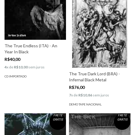
The True Endless (ITA) - An
Year In Black
R$40,00
4
x de
R$10,00
sem juros
The True Dark Lord (BRA) -
CD IMPORTADO
Infernal Black Metal
R$76,00
7
x de
R$10,86
sem juros
DEMO TAPE NACIONAL
FRETE
FRETE
GRÁTIS
GRÁTIS