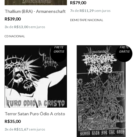
R$79,00
7
x de
R$11,29
sem juros
Thallium (BRA) - Armanenschaft
R$39,00
DEMO TAPE NACIONAL
3
x de
R$13,00
sem juros
CD NACIONAL
FRETE
FRETE
GRÁTIS
GRÁTIS
Terror Satan Puro Ódio A cristo
R$35,00
3
x de
R$11,67
sem juros