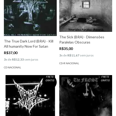
The Sick (BRA) - Dimensões
The True Dark Lord (BRA) - Kill
Paralelas Obscuras
All humanity Now For Satan
R$35,00
R$37,00
3
x de
R$11,67
sem juros
3
x de
R$12,33
sem juros
CD-R NACIONAL
CD NACIONAL
FRETE
FRETE
GRÁTIS
GRÁTIS