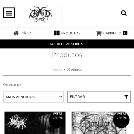
0
INÍCIO
PRODUTOS
CARRINHO
HAIL ALL EVIL SPIRITS...
Produtos
Início
-
Produtos
Ordenar por
FILTRAR
FRETE
FRETE
GRÁTIS
GRÁTIS