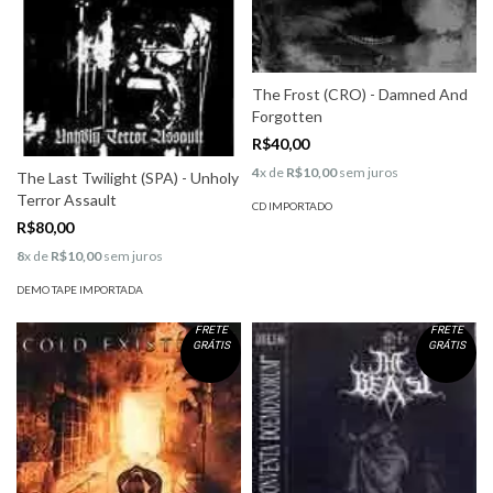
The Frost (CRO) - Damned And
Forgotten
R$40,00
4
x de
R$10,00
sem juros
The Last Twilight (SPA) - Unholy
Terror Assault
CD IMPORTADO
R$80,00
8
x de
R$10,00
sem juros
DEMO TAPE IMPORTADA
FRETE
FRETE
GRÁTIS
GRÁTIS