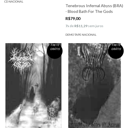
CD NACIONAL
Tenebrous Infernal Abyss (BRA)
- Blood Bath For The Gods
R$79,00
7
x de
R$11,29
sem juros
DEMO TAPE NACIONAL
FRETE
FRETE
GRÁTIS
GRÁTIS