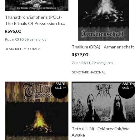
Thanathron/Empheris (POL) -
The Rituals Of Possession In
Blasphemy
R$95,00
9
x de
R$10,56
sem juros
Thallium (BRA) - Armanenschaft
DEMO TAPE IMPORTADA
R$79,00
7
x de
R$11,29
sem juros
DEMO TAPE NACIONAL
FRETE
FRETE
GRÁTIS
GRÁTIS
Teth (HUN) - Felébrediink/We
Awake