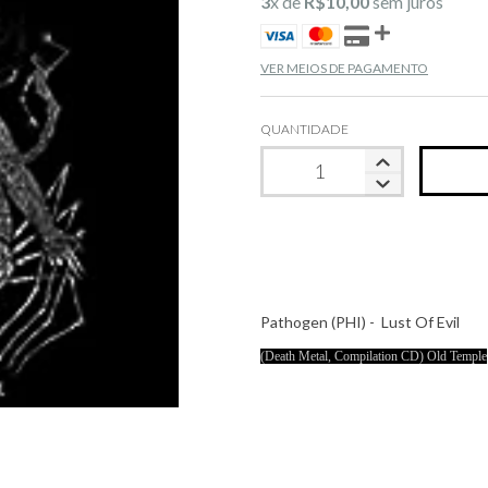
3
x de
R$10,00
sem juros
VER MEIOS DE PAGAMENTO
QUANTIDADE
Pathogen (PHI) - Lust Of Evil
(Death Metal, Compilation CD) Old Temple