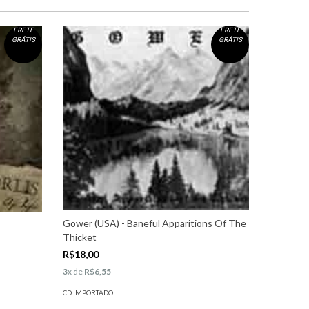
FRETE
FRETE
GRÁTIS
GRÁTIS
Gower (USA) - Baneful Apparitions Of The
Frost (H
Thicket
Fragmen
R$18,00
R$29,00
3
x de
R$6,55
2
x de
R$1
CD IMPORTADO
CD IMPORT