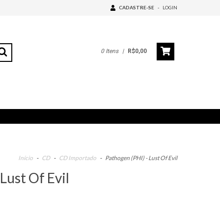
CADASTRE-SE
-
LOGIN
0
Itens
|
R$0,00
Início
-
CD
-
CD Importado
-
Pathogen (PHI) - Lust Of Evil
Lust Of Evil