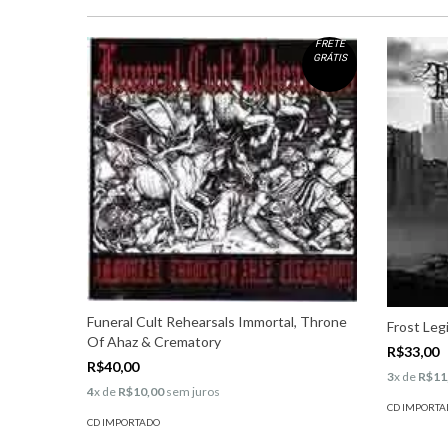
FRETE
GRÁTIS
Funeral Cult Rehearsals Immortal, Throne
Frost Leg
Of Ahaz & Crematory
R$33,00
R$40,00
3
x de
R$11
4
x de
R$10,00
sem juros
CD IMPORTA
CD IMPORTADO