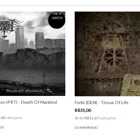
FRETE
GRÁTIS
ion (PRT) - Death Of Mankind
Forlis (DEN) - Tissue Of Life
R$35,00
,00
sem juros
3
x de
R$11,67
sem juros
DO
CD IMPORTADO