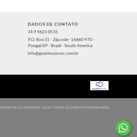
DADOS DE CONTATO
14 9 9623 0576
P.O. Box 31 - Zipcode- 16660-970 -
Pongaí/SP - Brazil - South America
info@goatmusicrec.com.br
N EST DEUS INVERSUS - 2026. TODOS OS DIREITOS RESERVADOS.