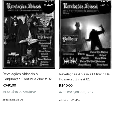
FRETE
FRETE
GRÁTIS
GRÁTIS
Revelações Abissais A
Revelações Abissais O Início Da
Conjuração Continua Zine # 02
Posseção Zine # 01
R$40,00
R$40,00
4
x de
R$10,00
sem juros
4
x de
R$10,00
sem juros
ZINES E REVISTAS
ZINES E REVISTAS