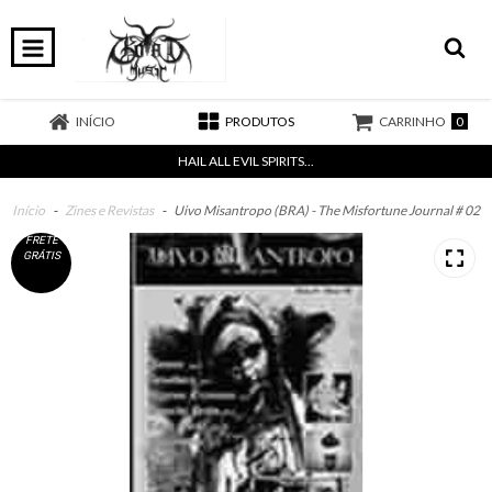
0
INÍCIO
PRODUTOS
CARRINHO
HAIL ALL EVIL SPIRITS...
Início
-
Zines e Revistas
-
Uivo Misantropo (BRA) - The Misfortune Journal # 02
FRETE
GRÁTIS