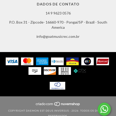
DADOS DE CONTATO
14 9 9623 0576
P.O. Box 31 - Zipcode- 16660-970 - Pongaí/SP - Brazil - South
America
info@goatmusicrec.com.br
COPYRIGHT DAEMON EST DEUS INVERSUS - 2026. TODOS OS DIREITOS
RESERVADOS.