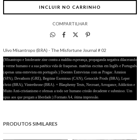
COMPARTILHAR
Uivo Misantropo (BRA) - The Misfortune Journal # 02
(Misantropo e Intolerante zine contra a maldita esperança, propaganda negativa dilacerando
o verme humano e a sua patética vida de fraquesas. matérias escritas em Inglês e Português
(apenas uma entrevista em português.) Doentes Entrevistas com as Pragas: Amnion
(SPA), Devathorn (GRE), Begrime Exemious (CAN), Genocide Prods (BRA), Leper
christ (BRA), Vinterthrone (BRA). + Blasphemy Texts, Necroart, Arrogance, Addiction e
Muito Anti-cristianismo e ofensas a todo ser humano cristão decadente e submisso. Um
opus aos que pregam a liberdade.) Formato A4, ótima impressão.
PRODUTOS SIMILARES