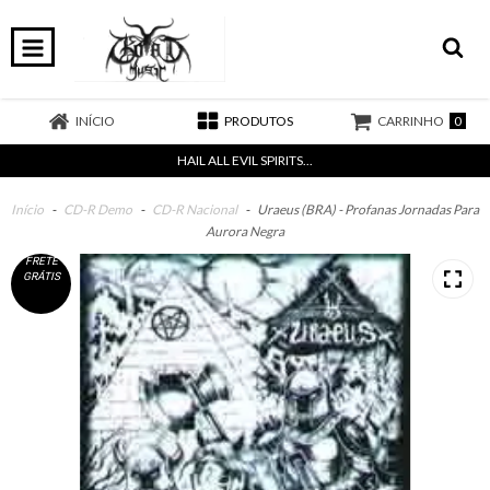
0
INÍCIO
PRODUTOS
CARRINHO
HAIL ALL EVIL SPIRITS...
Início
-
CD-R Demo
-
CD-R Nacional
-
Uraeus (BRA) - Profanas Jornadas Para
Aurora Negra
FRETE
GRÁTIS