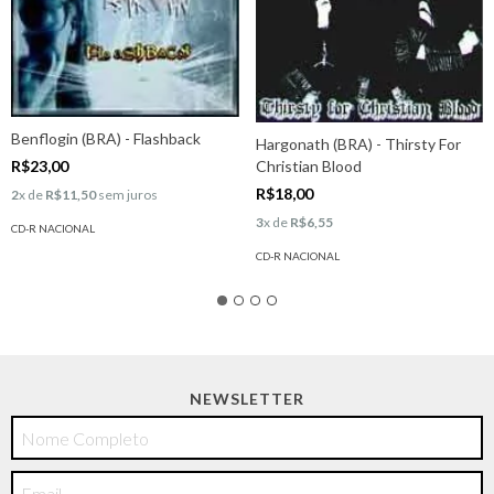
Benflogin (BRA) - Flashback
Hargonath (BRA) - Thirsty For
R$23,00
Christian Blood
R$18,00
2
x de
R$11,50
sem juros
3
x de
R$6,55
CD-R NACIONAL
CD-R NACIONAL
NEWSLETTER