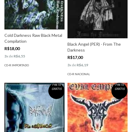
Cold Darkness Raw Black Metal
Compilation
Black Angel (PER) - From The
R$18,00
Darkness
3
x de
R$6,55
R$17,00
3
x de
R$6,19
CD-R IMPORTADO
CD-R NACIONAL
FRETE
FRETE
GRÁTIS
GRÁTIS