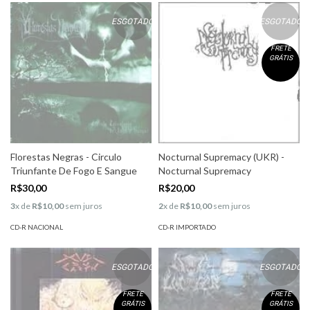
ESGOTADO
ESGOTADO
FRETE
GRÁTIS
Florestas Negras - Circulo
Nocturnal Supremacy (UKR) -
Triunfante De Fogo E Sangue
Nocturnal Supremacy
R$30,00
R$20,00
3
x de
R$10,00
sem juros
2
x de
R$10,00
sem juros
CD-R NACIONAL
CD-R IMPORTADO
ESGOTADO
ESGOTADO
FRETE
FRETE
GRÁTIS
GRÁTIS