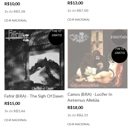
R$13,00
R$10,00
2
x de
R$7,00
2
x de
R$5,38
CD-R NACIONAL
CD-R NACIONAL
FRETE
GRÁTIS
ESGOTADO
FRETE
GRÁTIS
Camos (BRA) - Lucifer In
Fafnir (BRA) - The Sigh Of Dawn
Aeternus Allelúia
R$15,00
R$18,00
3
x de
R$5,46
3
x de
R$6,55
CD-R NACIONAL
CD-R NACIONAL