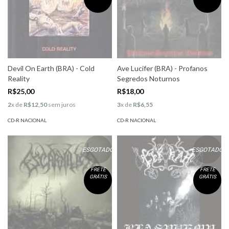
Devil On Earth (BRA) - Cold
Ave Lucifer (BRA) - Profanos
Reality
Segredos Noturnos
R$25,00
R$18,00
2
x de
R$12,50
sem juros
3
x de
R$6,55
CD-R NACIONAL
CD-R NACIONAL
ESGOTADO
ESGOTADO
FRETE
FRETE
GRÁTIS
GRÁTIS