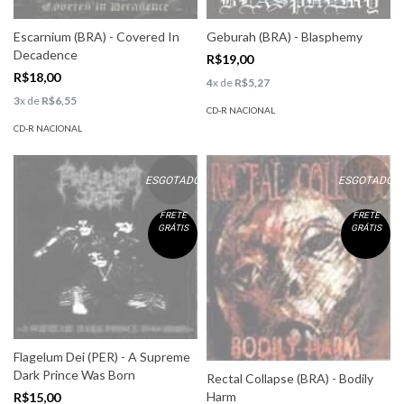
Escarnium (BRA) - Covered In
Geburah (BRA) - Blasphemy
Decadence
R$19,00
R$18,00
4
x de
R$5,27
3
x de
R$6,55
CD-R NACIONAL
CD-R NACIONAL
ESGOTADO
ESGOTADO
FRETE
FRETE
GRÁTIS
GRÁTIS
Flagelum Dei (PER) - A Supreme
Dark Prince Was Born
Rectal Collapse (BRA) - Bodily
Harm
R$15,00