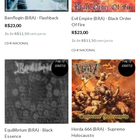
Benflogin (BRA) - Flashback
Evil Empire (BRA) - Black Order
Of Fire
R$23,00
R$23,00
2
x de
R$11,50
sem juros
2
x de
R$11,50
sem juros
CD-R NACIONAL
CD-R NACIONAL
FRETE
FRETE
GRÁTIS
GRÁTIS
Horda 666 (BRA) - Supremo
Equillibrium (BRA) - Black
Holocausto
Essence