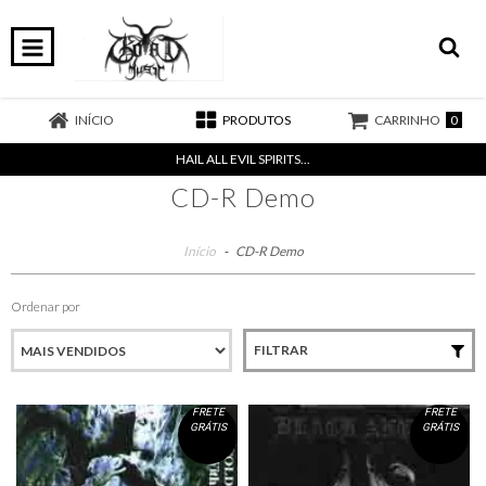
0
INÍCIO
PRODUTOS
CARRINHO
HAIL ALL EVIL SPIRITS...
CD-R Demo
Início
-
CD-R Demo
Ordenar por
FILTRAR
FRETE
FRETE
GRÁTIS
GRÁTIS