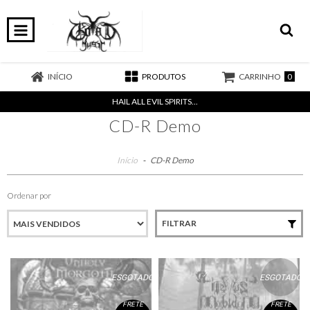
0
INÍCIO
PRODUTOS
CARRINHO
HAIL ALL EVIL SPIRITS...
CD-R Demo
Início
-
CD-R Demo
Ordenar por
FILTRAR
ESGOTADO
ESGOTADO
FRETE
FRETE