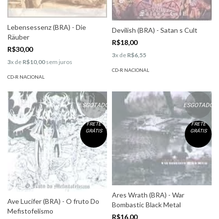
Lebensessenz (BRA) - Die
Devilish (BRA) - Satan s Cult
Räuber
R$18,00
R$30,00
3
x de
R$6,55
3
x de
R$10,00
sem juros
CD-R NACIONAL
CD-R NACIONAL
ESGOTADO
ESGOTADO
FRETE
FRETE
GRÁTIS
GRÁTIS
Ares Wrath (BRA) - War
Ave Lucifer (BRA) - O fruto Do
Bombastic Black Metal
Mefistofelismo
R$16,00