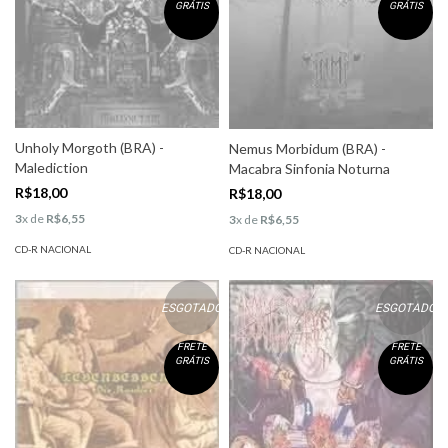
GRÁTIS
GRÁTIS
Unholy Morgoth (BRA) -
Nemus Morbidum (BRA) -
Malediction
Macabra Sinfonia Noturna
R$18,00
R$18,00
3
x de
R$6,55
3
x de
R$6,55
CD-R NACIONAL
CD-R NACIONAL
ESGOTADO
ESGOTADO
FRETE
FRETE
GRÁTIS
GRÁTIS