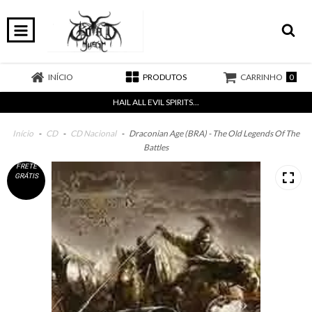
0
INÍCIO
PRODUTOS
CARRINHO
HAIL ALL EVIL SPIRITS...
Início
-
CD
-
CD Nacional
-
Draconian Age (BRA) - The Old Legends Of The
Battles
FRETE
GRÁTIS