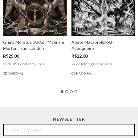
Grima Morstua (ARG) - Magnam
Abate Macabro(BRA) -
Morten Transcendere
Açougueiro
R$25,00
R$22,00
2
x de
R$12,50
sem juros
2
x de
R$11,00
sem juros
CD NACIONAL
CD NACIONAL
NEWSLETTER