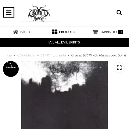
0
INÍCIO
PRODUTOS
CARRINHO
HAIL ALL EVIL SPIRITS...
Início
-
CD-R Demo
-
CD-R Importado
-
Graven (GER) - Of Misathropic Spirit
FRETE
GRÁTIS