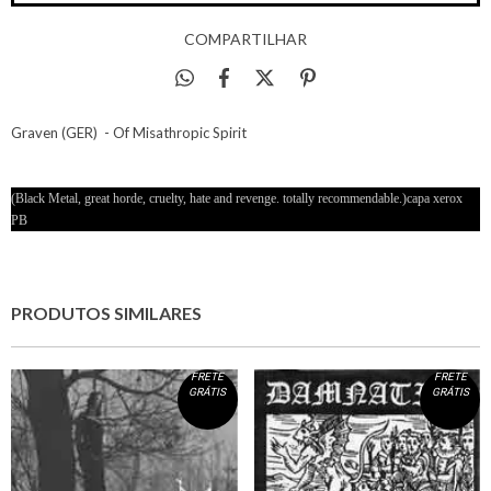
COMPARTILHAR
Graven (GER) - Of Misathropic Spirit
(Black Metal, great horde, cruelty, hate and revenge. totally recommendable.)capa xerox
PB
PRODUTOS SIMILARES
FRETE
FRETE
GRÁTIS
GRÁTIS