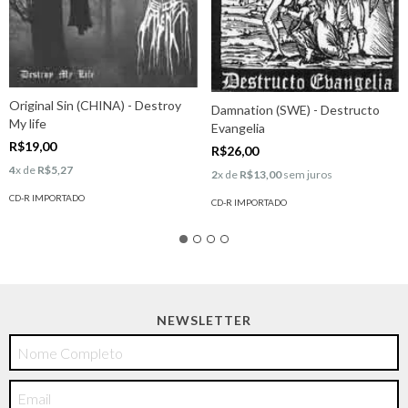
Original Sin (CHINA) - Destroy
Damnation (SWE) - Destructo
My life
Evangelia
R$19,00
R$26,00
4
x de
R$5,27
2
x de
R$13,00
sem juros
CD-R IMPORTADO
CD-R IMPORTADO
NEWSLETTER