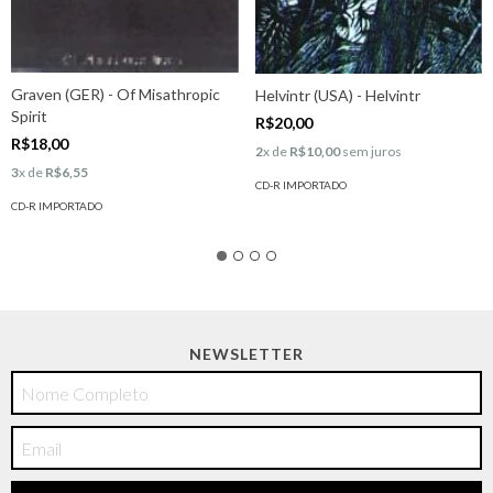
Graven (GER) - Of Misathropic
Helvintr (USA) - Helvintr
Spirit
R$20,00
R$18,00
2
x de
R$10,00
sem juros
3
x de
R$6,55
CD-R IMPORTADO
CD-R IMPORTADO
NEWSLETTER