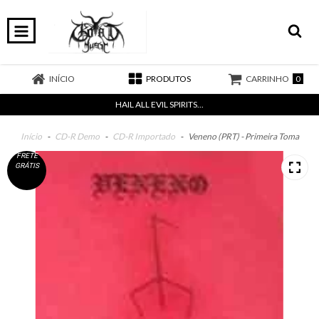
0
INÍCIO
PRODUTOS
CARRINHO
HAIL ALL EVIL SPIRITS...
Início
-
CD-R Demo
-
CD-R Importado
-
Veneno (PRT) - Primeira Toma
FRETE
GRÁTIS