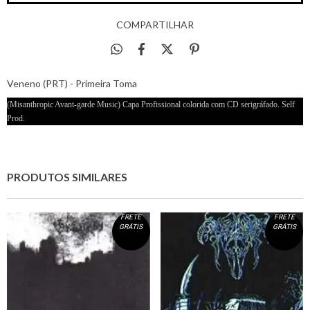
COMPARTILHAR
Veneno (PRT) - Primeira Toma
(Misanthropic Avant-garde Music) Capa Profissional colorida com CD serigráfado. Self
Prod.
PRODUTOS SIMILARES
FRETE
FRETE
GRÁTIS
GRÁTIS