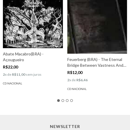
Abate Macabro(BRA) -
Feuerberg (BRA) - The Eternal
Açougueiro
Bridge Between Vastness And
R$22,00
Void
R$12,00
2
x de
R$11,00
sem juros
2
x de
R$6,46
CD NACIONAL
CD NACIONAL
NEWSLETTER