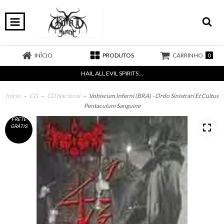
0
INÍCIO
PRODUTOS
CARRINHO
HAIL ALL EVIL SPIRITS...
Início
-
CD
-
CD Nacional
-
Vobiscum Inferni (BRA) - Ordo Sinistrari Et Cultus
Pentaculum Sanguine
FRETE
GRÁTIS