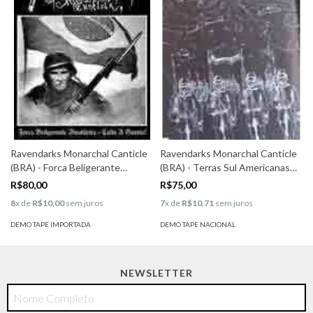
Ravendarks Monarchal Canticle
Ravendarks Monarchal Canticle
(BRA) - Forca Beligerante
(BRA) - Terras Sul Americanas
Brasileira, Culto A Guerra
Do Ódio
R$80,00
R$75,00
8
x de
R$10,00
sem juros
7
x de
R$10,71
sem juros
DEMO TAPE IMPORTADA
DEMO TAPE NACIONAL
NEWSLETTER