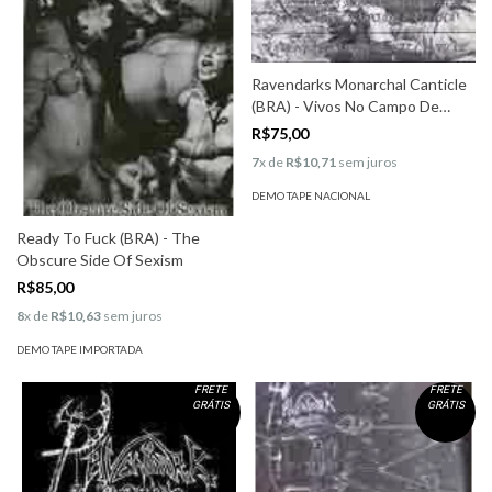
Ravendarks Monarchal Canticle
(BRA) - Vivos No Campo De
Batalha
R$75,00
7
x de
R$10,71
sem juros
DEMO TAPE NACIONAL
Ready To Fuck (BRA) - The
Obscure Side Of Sexism
R$85,00
8
x de
R$10,63
sem juros
DEMO TAPE IMPORTADA
FRETE
FRETE
GRÁTIS
GRÁTIS