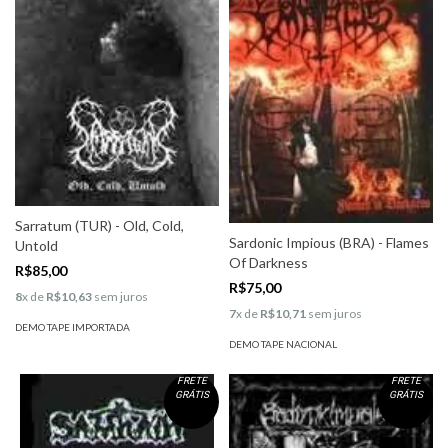
Sarratum (TUR) - Old, Cold,
Sardonic Impious (BRA) - Flames
Untold
Of Darkness
R$85,00
R$75,00
8
x de
R$10,63
sem juros
7
x de
R$10,71
sem juros
DEMO TAPE IMPORTADA
DEMO TAPE NACIONAL
FRETE
FRETE
GRÁTIS
GRÁTIS