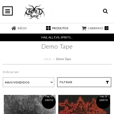
0
INÍCIO
PRODUTOS
CARRINHO
HAIL ALL EVIL SPIRITS...
Demo Tape
Início
-
Demo Tape
Ordenar por
FILTRAR
FRETE
FRETE
GRÁTIS
GRÁTIS