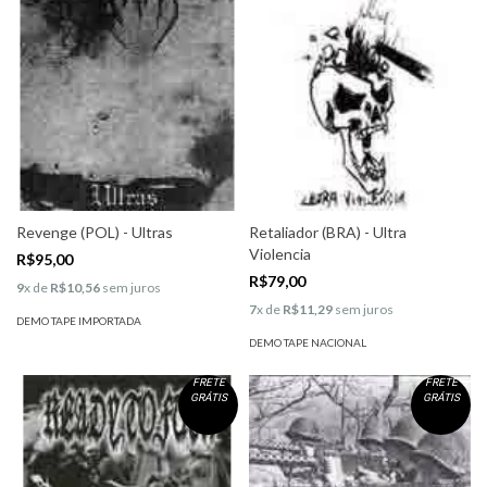
Revenge (POL) - Ultras
Retaliador (BRA) - Ultra
Violencia
R$95,00
R$79,00
9
x de
R$10,56
sem juros
7
x de
R$11,29
sem juros
DEMO TAPE IMPORTADA
DEMO TAPE NACIONAL
FRETE
FRETE
GRÁTIS
GRÁTIS