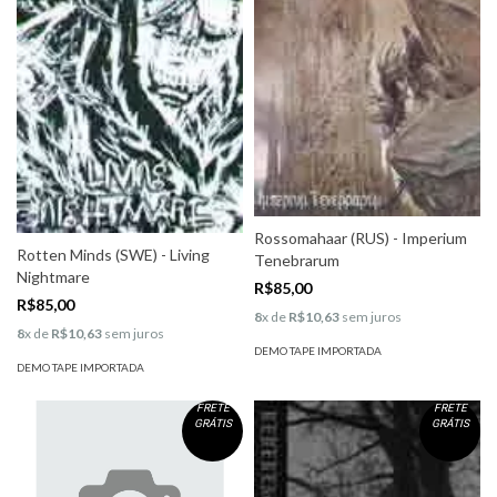
Rossomahaar (RUS) - Imperium
Rotten Minds (SWE) - Living
Tenebrarum
Nightmare
R$85,00
R$85,00
8
x de
R$10,63
sem juros
8
x de
R$10,63
sem juros
DEMO TAPE IMPORTADA
DEMO TAPE IMPORTADA
FRETE
FRETE
GRÁTIS
GRÁTIS