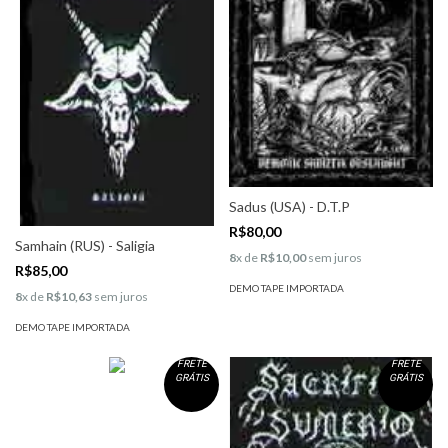
Sadus (USA) - D.T.P
R$80,00
Samhain (RUS) - Saligia
8
x de
R$10,00
sem juros
R$85,00
DEMO TAPE IMPORTADA
8
x de
R$10,63
sem juros
DEMO TAPE IMPORTADA
FRETE
FRETE
GRÁTIS
GRÁTIS