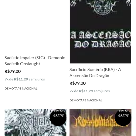
Sadiztic Impaler (SIG) - Demonic
Sadiztik Onslaught
Sacríficio Sumério (BRA) - A
R$79,00
Ascensão Do Dragão
7
x de
R$11,29
sem juros
R$79,00
DEMO TAPE NACIONAL
7
x de
R$11,29
sem juros
DEMO TAPE NACIONAL
FRETE
FRETE
GRÁTIS
GRÁTIS