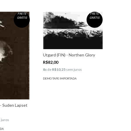
FRETE
FRETE
GRÁTIS
GRÁTIS
Utgard (FIN) - Northen Glory
R$82,00
8
x de
R$10,25
sem juros
DEMO TAPE IMPORTADA
 - Suden Lapset
 juros
ADA