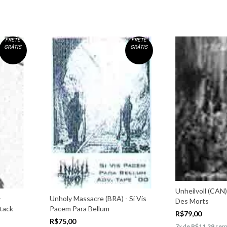
FRETE
FRETE
GRÁTIS
GRÁTIS
Unheilvoll (CAN)
-
Unholy Massacre (BRA) - Si Vis
Des Morts
tack
Pacem Para Bellum
R$79,00
R$75,00
7
x de
R$11,29
sem