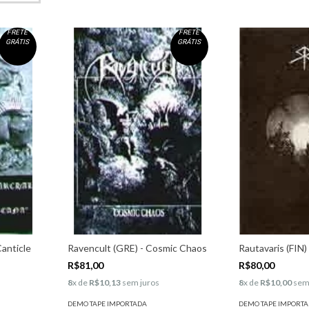
FRETE
FRETE
GRÁTIS
GRÁTIS
anticle
Ravencult (GRE) - Cosmic Chaos
Rautavaris (FIN)
R$81,00
R$80,00
8
x de
R$10,13
sem juros
8
x de
R$10,00
sem
DEMO TAPE IMPORTADA
DEMO TAPE IMPORT