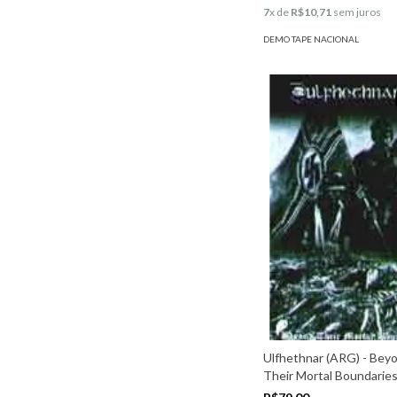
7
x de
R$10,71
sem juros
DEMO TAPE NACIONAL
Ulfhethnar (ARG) - Bey
Their Mortal Boundarie