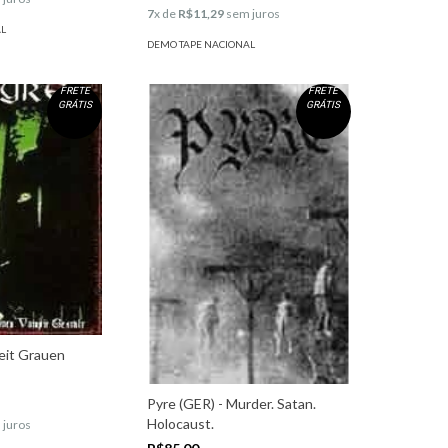
7
x de
R$11,29
sem juros
AL
DEMO TAPE NACIONAL
FRETE
FRETE
GRÁTIS
GRÁTIS
zeit Grauen
Pyre (GER) - Murder. Satan.
Holocaust.
 juros