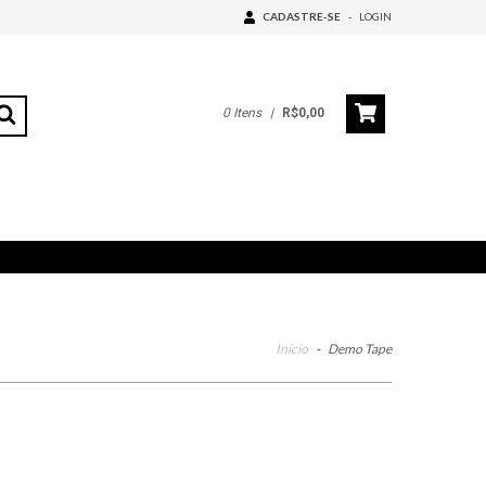
CADASTRE-SE
-
LOGIN
0
Itens
|
R$0,00
Início
-
Demo Tape