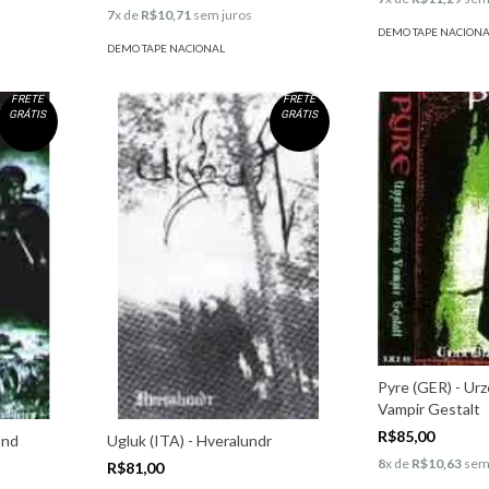
7
x de
R$10,71
sem juros
DEMO TAPE NACION
DEMO TAPE NACIONAL
FRETE
FRETE
GRÁTIS
GRÁTIS
Pyre (GER) - Ur
Vampir Gestalt
R$85,00
ond
Ugluk (ITA) - Hveralundr
s
8
x de
R$10,63
sem
R$81,00