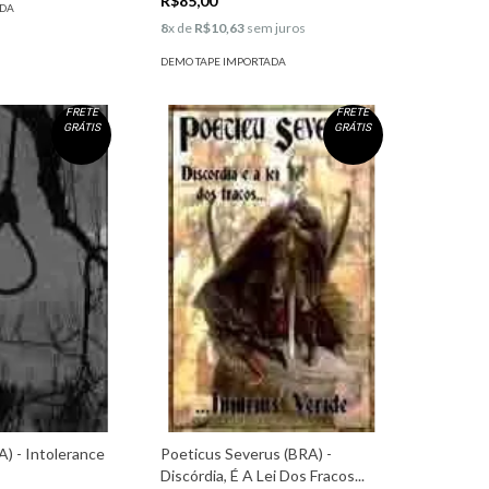
R$85,00
ADA
8
x de
R$10,63
sem juros
DEMO TAPE IMPORTADA
FRETE
FRETE
GRÁTIS
GRÁTIS
A) - Intolerance
Poeticus Severus (BRA) -
Discórdia, É A Lei Dos Fracos...