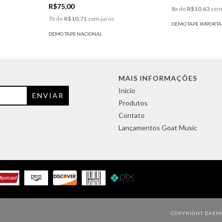
R$75,00
8
x de
R$10,63
sem
7
x de
R$10,71
sem juros
DEMO TAPE IMPORT
DEMO TAPE NACIONAL
MAIS INFORMAÇÕES
Início
Produtos
Contato
Lançamentos Goat Music
COPYRIGHT DAEMO