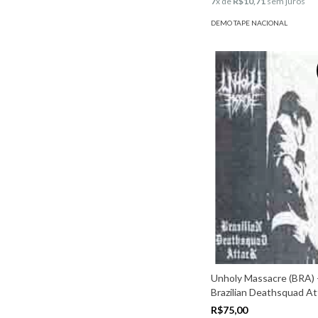
7
x de
R$10,71
sem juros
DEMO TAPE NACIONAL
Unholy Massacre (BRA) 
Brazilian Deathsquad At
R$75,00