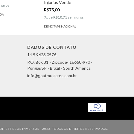
Injurius Veride
 juros
R$75,00
ADA
7
x de
R$10,71
sem juros
DEMO TAPE NACIONAL
DADOS DE CONTATO
14 9 9623 0576
P.O. Box 31 - Zipcode- 16660-970 -
Pongaí/SP - Brazil - South America
info@goatmusicrec.com.br
N EST DEUS INVERSUS - 2026. TODOS OS DIREITOS RESERVADOS.