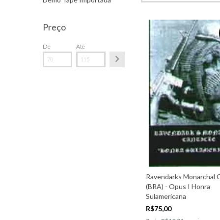
Preço
De
Até
Ravendarks Monarchal C
(BRA) - Opus I Honra
Sulamericana
R$75,00