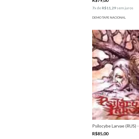
R$79,00
7
x de
R$11,29
sem juros
DEMO TAPE NACIONAL
Psilocybe Larvae (RUS) 
R$85,00