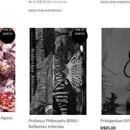
8
x de
R$10,13
sem juros
DEMO TAPE IMPORT
DEMO TAPE IMPORTADA
FRETE
FRETE
GRÁTIS
GRÁTIS
- Agony
Profanus Philosophy (BRA) -
Primigenium (SP
Reflexões Infernais
R$85,00