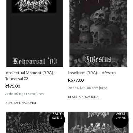
Intelectual Moment (BRA) -
Insolitum (BRA) - Infestus
Rehearsal 03
R$77,00
R$75,00
7
x de
R$11,00
sem juros
7
x de
R$10,71
sem juros
DEMO TAPE NACIONAL
DEMO TAPE NACIONAL
FRETE
FRETE
GRÁTIS
GRÁTIS