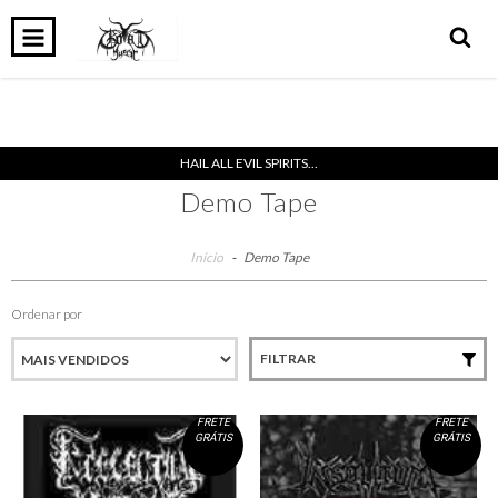
0
INÍCIO
PRODUTOS
CARRINHO
HAIL ALL EVIL SPIRITS...
Demo Tape
Início
-
Demo Tape
Ordenar por
FILTRAR
FRETE
FRETE
GRÁTIS
GRÁTIS