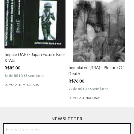
Impale (JAP) - Japan Future Beer
& War
Immolated (BRA) - Plesure Of
R$85,00
Death
8
x de
R$10,63
sem juros
R$76,00
DEMO TAPE IMPORTADA
7
x de
R$10,86
sem juros
DEMO TAPE NACIONAL
NEWSLETTER