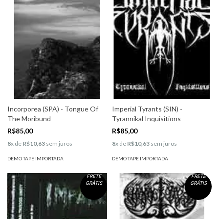
Incorporea (SPA) - Tongue Of
Imperial Tyrants (SIN) -
The Moribund
Tyrannikal Inquisitions
R$85,00
R$85,00
8
x de
R$10,63
sem juros
8
x de
R$10,63
sem juros
DEMO TAPE IMPORTADA
DEMO TAPE IMPORTADA
FRETE
FRETE
GRÁTIS
GRÁTIS