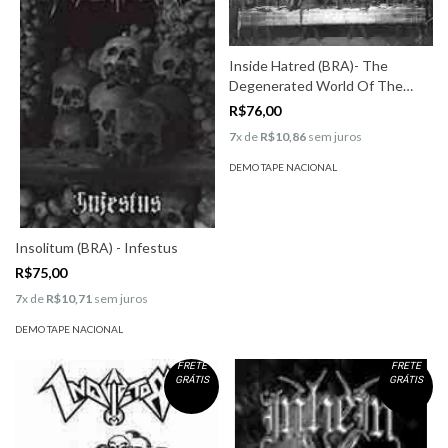
Inside Hatred (BRA)- The
Degenerated World Of The
Holy Decadents
R$76,00
7
x de
R$10,86
sem juros
DEMO TAPE NACIONAL
Insolitum (BRA) - Infestus
R$75,00
7
x de
R$10,71
sem juros
DEMO TAPE NACIONAL
FRETE
FRETE
GRÁTIS
GRÁTIS