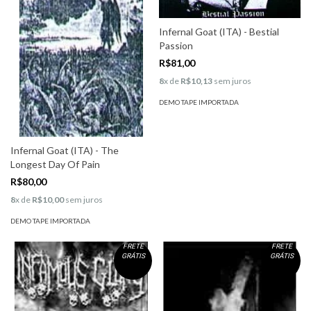
Infernal Goat (ITA) - Bestial
Passion
R$81,00
8
x de
R$10,13
sem juros
DEMO TAPE IMPORTADA
Infernal Goat (ITA) - The
Longest Day Of Pain
R$80,00
8
x de
R$10,00
sem juros
DEMO TAPE IMPORTADA
FRETE
FRETE
GRÁTIS
GRÁTIS