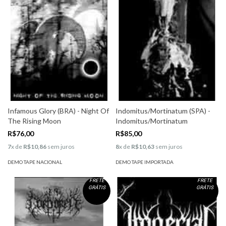
Infamous Glory (BRA) - Night Of
Indomitus/Mortinatum (SPA) -
The Rising Moon
Indomitus/Mortinatum
R$76,00
R$85,00
7
x de
R$10,86
sem juros
8
x de
R$10,63
sem juros
DEMO TAPE NACIONAL
DEMO TAPE IMPORTADA
FRETE
FRETE
GRÁTIS
GRÁTIS