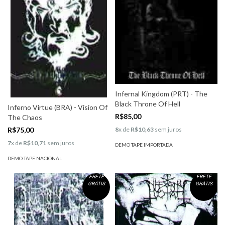
Infernal Kingdom (PRT) - The
Black Throne Of Hell
Inferno Virtue (BRA) - Vision Of
R$85,00
The Chaos
R$75,00
8
x de
R$10,63
sem juros
7
x de
R$10,71
sem juros
DEMO TAPE IMPORTADA
DEMO TAPE NACIONAL
FRETE
FRETE
GRÁTIS
GRÁTIS